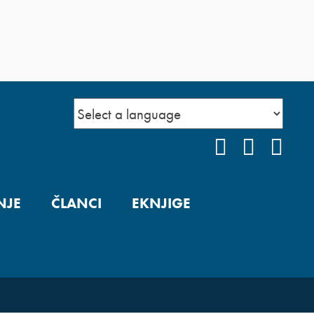
FACEBOOK
YOUTUB
INS
NJE
ČLANCI
EKNJIGE