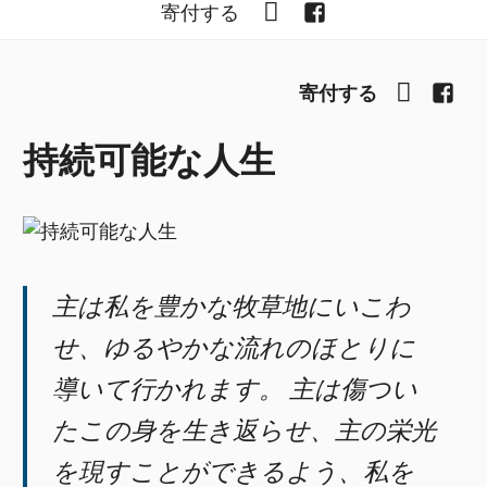
YouTube
Facebook
寄付する
YouTub
Fac
寄付する
持続可能な人生
主は私を豊かな牧草地にいこわ
せ、ゆるやかな流れのほとりに
導いて行かれます。 主は傷つい
たこの身を生き返らせ、主の栄光
を現すことができるよう、私を