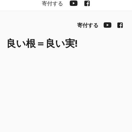
YouTube
Facebook
寄付する
YouTub
Fac
寄付する
良い根＝良い実!