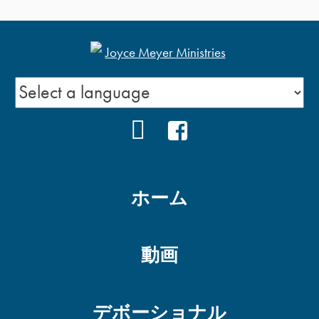
自分で自分の気分を害さ
ない-1
毎日の生活のための知恵
YOUTUBE
FACEBOOK
①
ホーム
自分をかき立たせて！
動画
責任のある態度
デボーショナル