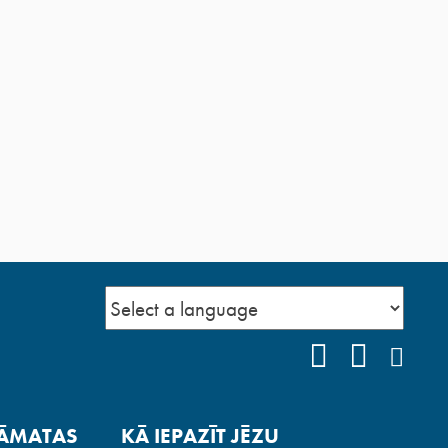
FACEBOOK
YOUTUB
INS
ĀMATAS
KĀ IEPAZĪT JĒZU