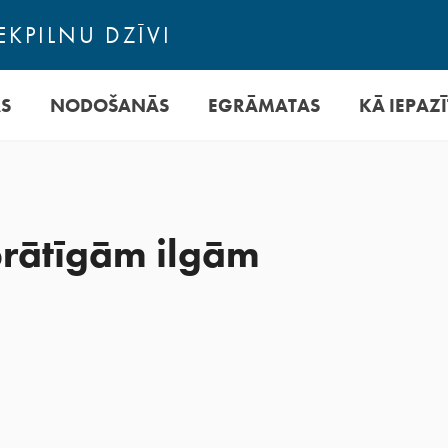
EKPILNU DZĪVI
AS
NODOŠANĀS
EGRĀMATAS
KĀ IEPAZĪ
prātīgām ilgām