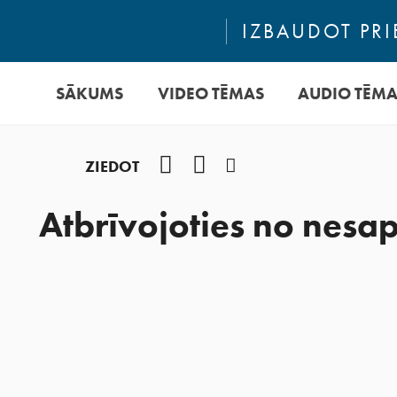
IZBAUDOT PRI
SĀKUMS
VIDEO TĒMAS
AUDIO TĒM
Facebook
YouTube
Instagram
ZIEDOT
Atbrīvojoties no nesa