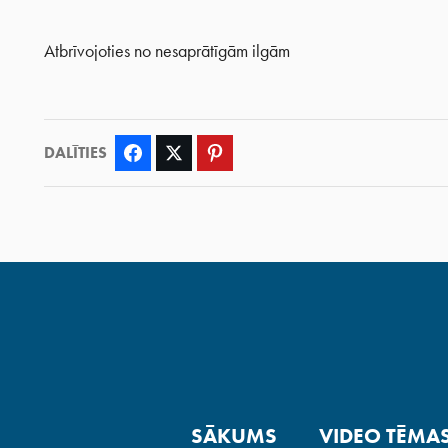
Atbrīvojoties no nesaprātīgām ilgām
DALĪTIES
Facebook
Twitter
Pinterest
SĀKUMS
VIDEO TĒMA