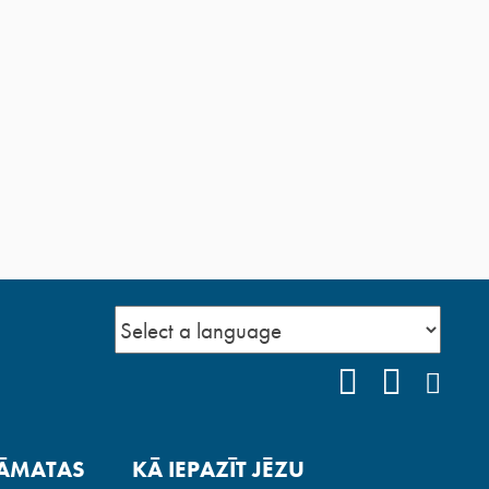
FACEBOOK
YOUTUB
INS
ĀMATAS
KĀ IEPAZĪT JĒZU