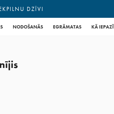
EKPILNU DZĪVI
AS
NODOŠANĀS
EGRĀMATAS
KĀ IEPAZĪ
ījis