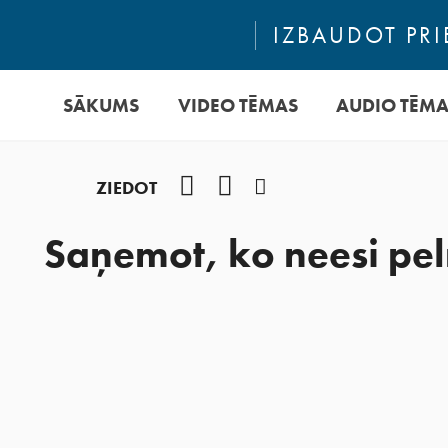
IZBAUDOT PRI
SĀKUMS
VIDEO TĒMAS
AUDIO TĒM
Facebook
YouTube
Instagram
ZIEDOT
Saņemot, ko neesi peln