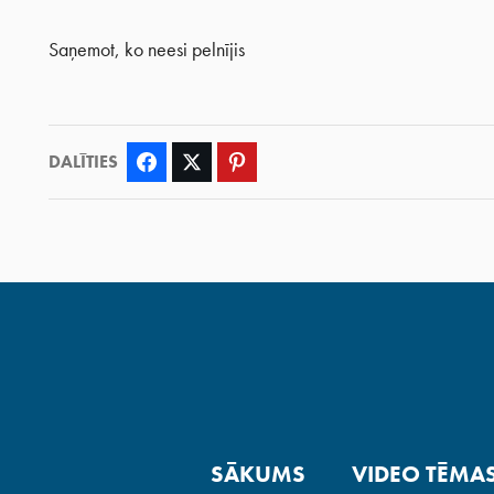
Saņemot, ko neesi pelnījis
DALĪTIES
Facebook
Twitter
Pinterest
SĀKUMS
VIDEO TĒMA