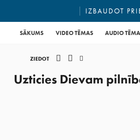
IZBAUDOT PRI
SĀKUMS
VIDEO TĒMAS
AUDIO TĒM
Facebook
YouTube
Instagram
ZIEDOT
Uzticies Dievam pilnī