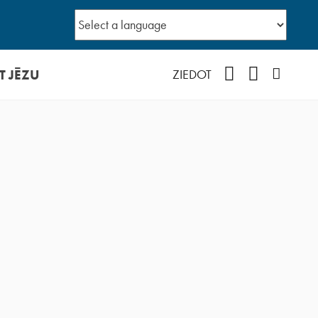
T JĒZU
Facebook
YouTube
Instagr
ZIEDOT