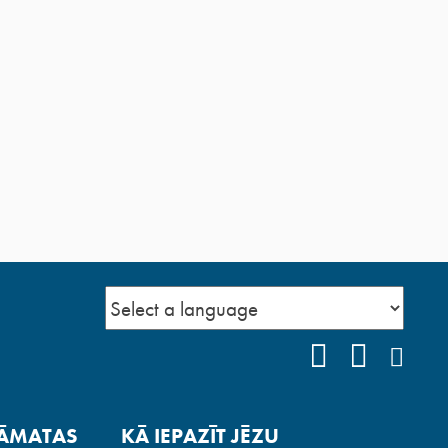
FACEBOOK
YOUTUB
INS
ĀMATAS
KĀ IEPAZĪT JĒZU