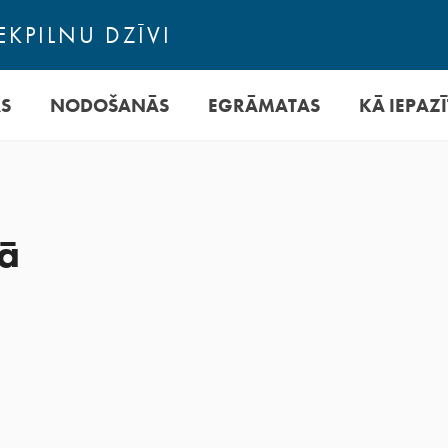
EKPILNU DZĪVI
AS
NODOŠANĀS
EGRĀMATAS
KĀ IEPAZĪ
bā