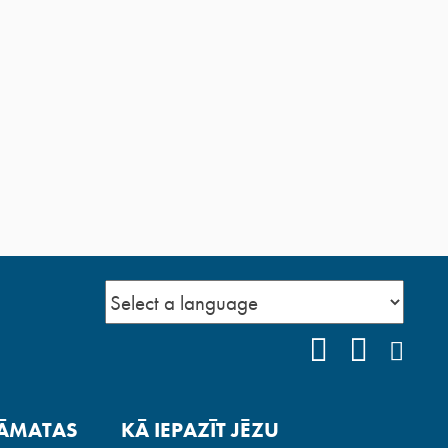
FACEBOOK
YOUTUB
INS
ĀMATAS
KĀ IEPAZĪT JĒZU