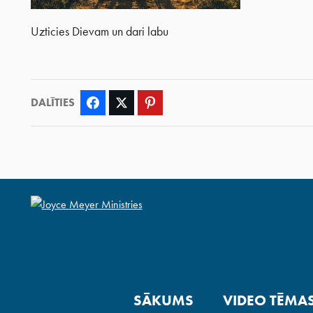
Uzticies Dievam un dari labu
DALĪTIES
Facebook
Twitter
Pinterest
SĀKUMS
VIDEO TĒMA