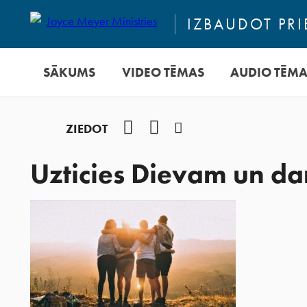
IZBAUDOT PRI
SĀKUMS
VIDEO TĒMAS
AUDIO TĒM
Facebook
YouTube
Instagram
ZIEDOT
Uzticies Dievam un da