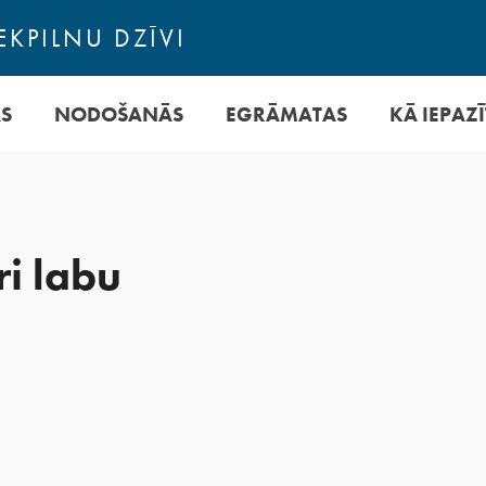
EKPILNU DZĪVI
AS
NODOŠANĀS
EGRĀMATAS
KĀ IEPAZĪ
ri labu