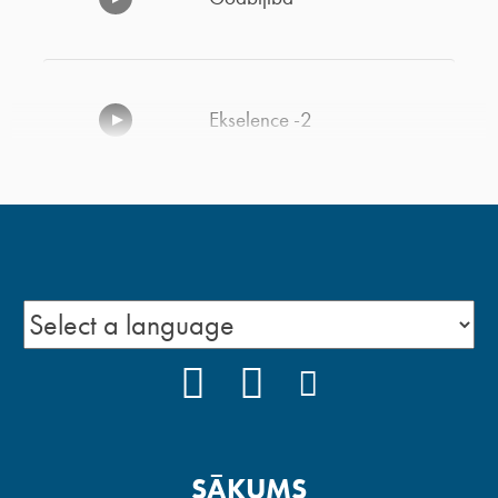
Ekselence -2
Ekselence -1
FACEBOOK
YOUTUBE
INSTAGRAM
SĀKUMS