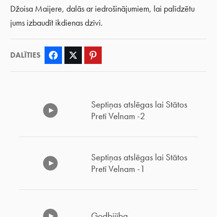
Džoisa Maijere, dalās ar iedrošinājumiem, lai palīdzētu
jums izbaudīt ikdienas dzīvi.
DALĪTIES
Facebook
Twitter
Pinterest
Septiņas atslēgas lai Stātos
Pretī Velnam -2
Septiņas atslēgas lai Stātos
Pretī Velnam -1
Godbijība