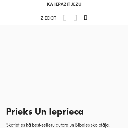
KĀ IEPAZĪT JĒZU
Facebook
YouTube
Instagram
ZIEDOT
Prieks Un Ieprieca
Skatieties kā best-selleru autore un Bībeles skolotāja,