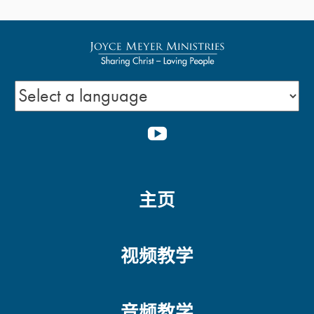
心思如何影響身體與情緒
的健康
以神的话代替我们的话
YOUTUBE
主页
人的义、神的义（二）
视频教学
人的义、神的义（一）
音频教学