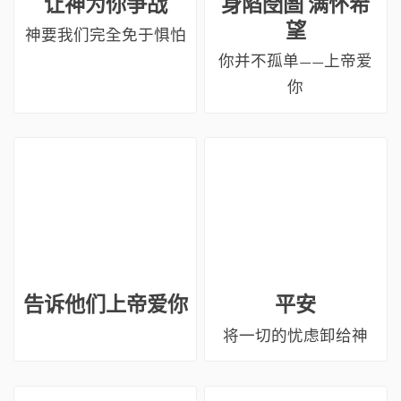
让神为你争战
身陷囹圄 满怀希
望
神要我们完全免于惧怕
你并不孤单——上帝爱
你
告诉他们上帝爱你
平安
将一切的忧虑卸给神