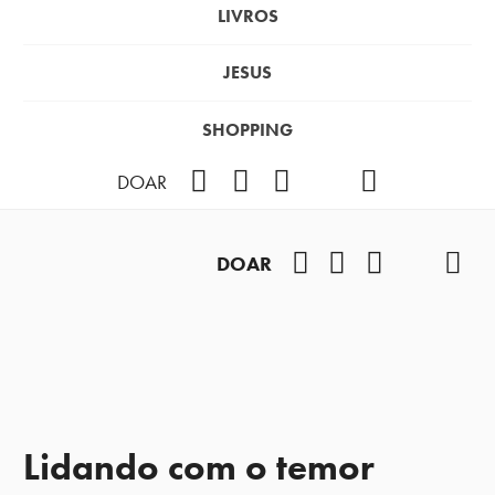
LIVROS
JESUS
SHOPPING
Facebook
Instagram
Youtube
TikTok
Podcast
DOAR
Facebook
Instagram
Youtube
TikTok
Pod
DOAR
Lidando com o temor