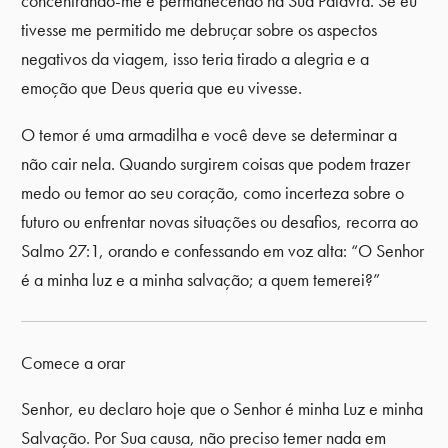
concentrando-me e permanecendo na Sua Palavra. Se eu
tivesse me permitido me debruçar sobre os aspectos
negativos da viagem, isso teria tirado a alegria e a
emoção que Deus queria que eu vivesse.
O temor é uma armadilha e você deve se determinar a
não cair nela. Quando surgirem coisas que podem trazer
medo ou temor ao seu coração, como incerteza sobre o
futuro ou enfrentar novas situações ou desafios, recorra ao
Salmo 27:1, orando e confessando em voz alta: “O Senhor
é a minha luz e a minha salvação; a quem temerei?”
Comece a orar
Senhor, eu declaro hoje que o Senhor é minha Luz e minha
Salvação. Por Sua causa, não preciso temer nada em