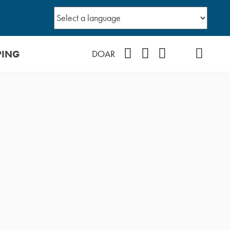
PING
Facebook
Instagram
Youtube
TikTok
Podcast
DOAR