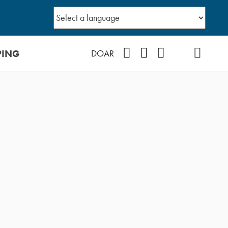
PING
Facebook
Instagram
Youtube
TikTok
Podcast
DOAR