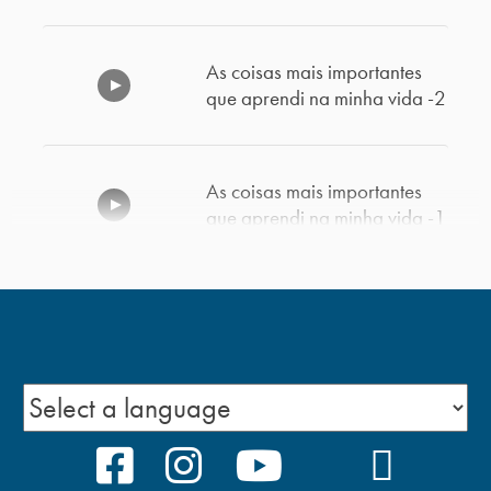
As coisas mais importantes
que aprendi na minha vida -2
As coisas mais importantes
que aprendi na minha vida -1
Esteja Satisfeito
Paciência consigo mesmo –
Parte 2
FACEBOOK
INSTAGRAM
YOUTUBE
TIKTOK
PODCA