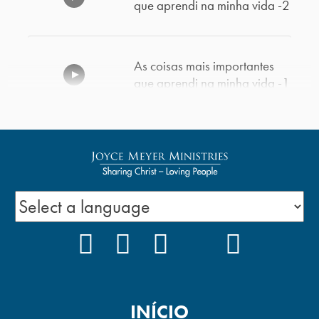
que aprendi na minha vida -2
As coisas mais importantes
que aprendi na minha vida -1
Esteja Satisfeito
Paciência consigo mesmo –
Parte 2
FACEBOOK
INSTAGRAM
YOUTUBE
TIKTOK
PODCAS
Uma Atitude Humilde
INÍCIO