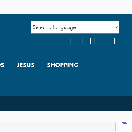
O Poder da Humildade –
Parte 2
Você é Especial
FACEBOOK
INSTAGRAM
YOUTUBE
TIKTOK
POD
O Poder da Humildade –
OS
JESUS
SHOPPING
Parte 1
Cale-se Diabo
Você tem o que é
necessário – Parte 2