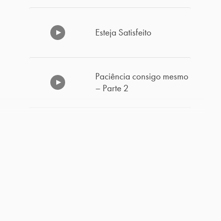
Esteja Satisfeito
Paciência consigo mesmo
– Parte 2
Uma Atitude Humilde
Paciência consigo mesmo
– Parte 1