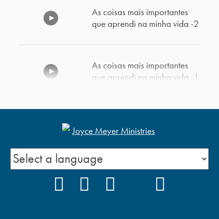
As coisas mais importantes
que aprendi na minha vida -2
As coisas mais importantes
que aprendi na minha vida -1
Esteja Satisfeito
Paciência consigo mesmo –
FACEBOOK
INSTAGRAM
YOUTUBE
TIKTOK
PODCAS
Parte 2