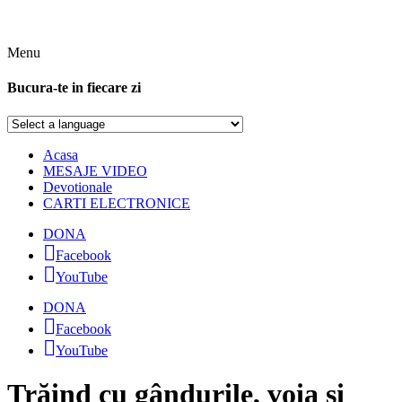
Menu
Bucura-te in fiecare zi
Acasa
MESAJE VIDEO
Devotionale
CARTI ELECTRONICE
DONA
Facebook
YouTube
DONA
Facebook
YouTube
Trăind cu gândurile, voia și