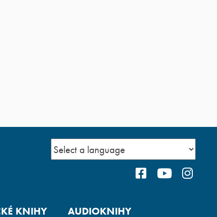
FACEBOOK
YOUTUBE
INS
CKÉ KNIHY
AUDIOKNIHY