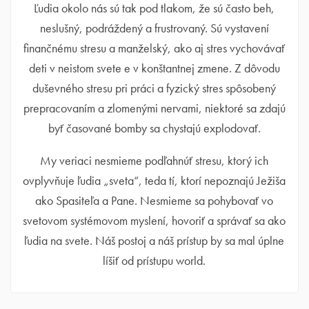
Ľudia okolo nás sú tak pod tlakom, že sú často beh,
neslušný, podráždený a frustrovaný. Sú vystavení
finančnému stresu a manželský, ako aj stres vychovávať
deti v neistom svete e v konštantnej zmene. Z dôvodu
duševného stresu pri práci a fyzický stres spôsobený
prepracovaním a zlomenými nervami, niektoré sa zdajú
byť časované bomby sa chystajú explodovať.
My veriaci nesmieme podľahnúť stresu, ktorý ich
ovplyvňuje ľudia „sveta“, teda tí, ktorí nepoznajú Ježiša
ako Spasiteľa a Pane. Nesmieme sa pohybovať vo
svetovom systémovom myslení, hovoriť a správať sa ako
ľudia na svete. Náš postoj a náš prístup by sa mal úplne
líšiť od prístupu world.