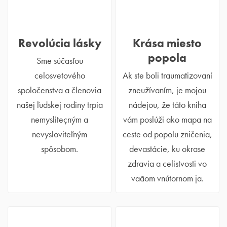
Revolúcia lásky
Krása miesto
popola
Sme súčasťou
celosvetového
Ak ste boli traumatizovaní
spoločenstva a členovia
zneužívaním, je mojou
našej ľudskej rodiny trpia
nádejou, že táto kniha
nemysliteçným a
vám poslúži ako mapa na
nevysloviteľným
ceste od popolu zničenia,
spôsobom.
devastácie, ku okrase
zdravia a celistvosti vo
vaãom vnútornom ja.