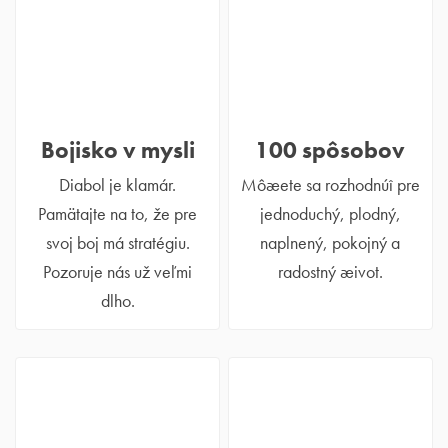
Bojisko v mysli
100 spôsobov
Diabol je klamár.
Môæete sa rozhodnúî pre
Pamätajte na to, že pre
jednoduchý, plodný,
svoj boj má stratégiu.
naplnený, pokojný a
Pozoruje nás už veľmi
radostný æivot.
dlho.