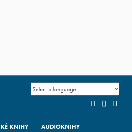
FACEBOOK
YOUTUB
INS
CKÉ KNIHY
AUDIOKNIHY