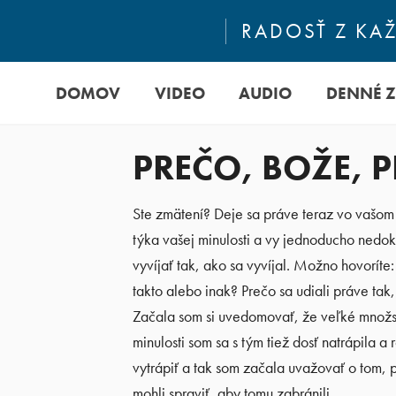
RADOSŤ Z KA
DOMOV
VIDEO
AUDIO
DENNÉ 
PREČO, BOŽE, 
Ste zmätení? Deje sa práve teraz vo vašom
týka vašej minulosti a vy jednoducho nedok
vyvíjať tak, ako sa vyvíjal. Možno hovoríte
takto alebo inak? Prečo sa udiali práve tak
Začala som si uvedomovať, že veľké množs
minulosti som sa s tým tiež dosť natrápila
vytrápiť a tak som začala uvažovať o tom, 
mohli spraviť, aby tomu zabránili.