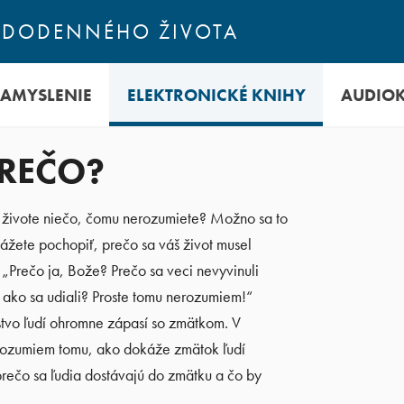
ŽDODENNÉHO ŽIVOTA
ZAMYSLENIE
ELEKTRONICKÉ KNIHY
AUDIO
PREČO?
 živote niečo, čomu nerozumiete? Možno sa to
ážete pochopiť, prečo sa váš život musel
: „Prečo ja, Bože? Prečo sa veci nevyvinuli
, ako sa udiali? Proste tomu nerozumiem!“
tvo ľudí ohromne zápasí so zmätkom. V
 a rozumiem tomu, ako dokáže zmätok ľudí
prečo sa ľudia dostávajú do zmätku a čo by