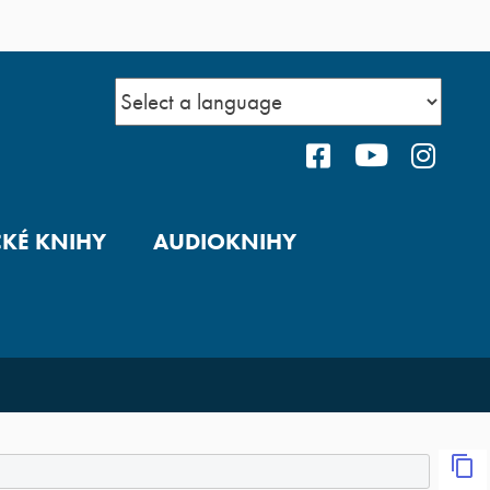
FACEBOOK
YOUTUBE
INS
CKÉ KNIHY
AUDIOKNIHY