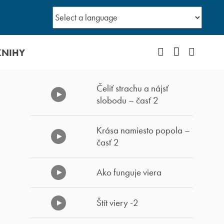
KNIHY
Facebook
YouTube
Instagr
Čeliť strachu a nájsť
slobodu – časť 2
Krása namiesto popola –
časť 2
Ako funguje viera
Štít viery -2