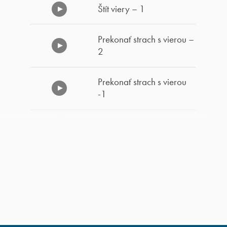
Štít viery – 1
Prekonať strach s vierou –
2
Prekonať strach s vierou
-1
Cesta von z otroctva
Vždy som premýšľal o
sebe -2
Vždy som premýšľal o
sebe -1