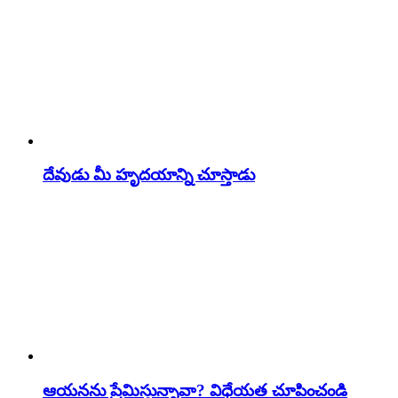
దేవుడు మీ హృదయాన్ని చూస్తాడు
ఆయనను ప్రేమిస్తున్నావా? విధేయత చూపించండి