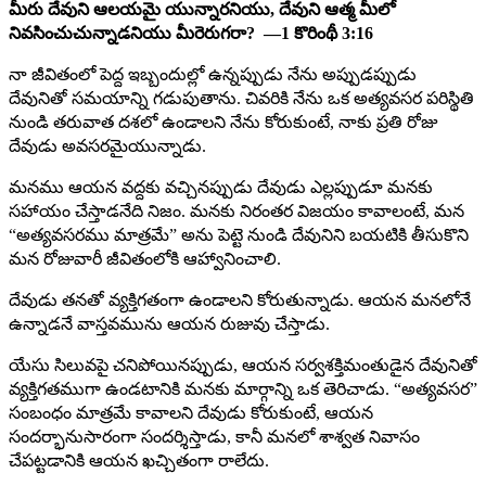
మీరు దేవుని ఆలయమై యున్నారనియు, దేవుని ఆత్మ మీలో
నివసించుచున్నాడనియు మీరెరుగరా? —1 కొరింథీ 3:16
నా జీవితంలో పెద్ద ఇబ్బందుల్లో ఉన్నప్పుడు నేను అప్పుడప్పుడు
దేవునితో సమయాన్ని గడుపుతాను. చివరికి నేను ఒక అత్యవసర పరిస్థితి
నుండి తరువాత దశలో ఉండాలని నేను కోరుకుంటే, నాకు ప్రతి రోజు
దేవుడు అవసరమైయున్నాడు.
మనము ఆయన వద్దకు వచ్చినప్పుడు దేవుడు ఎల్లప్పుడూ మనకు
సహాయం చేస్తాడనేది నిజం. మనకు నిరంతర విజయం కావాలంటే, మన
“అత్యవసరము మాత్రమే” అను పెట్టె నుండి దేవునిని బయటికి తీసుకొని
మన రోజువారీ జీవితంలోకి ఆహ్వానించాలి.
దేవుడు తనతో వ్యక్తిగతంగా ఉండాలని కోరుతున్నాడు. ఆయన మనలోనే
ఉన్నాడనే వాస్తవమును ఆయన రుజువు చేస్తాడు.
యేసు సిలువపై చనిపోయినప్పుడు, ఆయన సర్వశక్తిమంతుడైన దేవునితో
వ్యక్తిగతముగా ఉండటానికి మనకు మార్గాన్ని ఒక తెరిచాడు. “అత్యవసర”
సంబంధం మాత్రమే కావాలని దేవుడు కోరుకుంటే, ఆయన
సందర్భానుసారంగా సందర్శిస్తాడు, కానీ మనలో శాశ్వత నివాసం
చేపట్టడానికి ఆయన ఖచ్చితంగా రాలేదు.