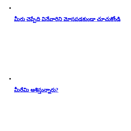
మీరు చెప్పేది వినేవారిని మోసపడకుండా చూచుకోండి
మీరేమి ఆశిస్తున్నారు?