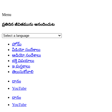
Menu
ప్రతిదిన జీవితమును ఆనందించుట
హోమ్
వీడియో సందేశాలు
ఆడియో సందేశాలు
భక్తి విషయాలు
ఇ పుస్తకాలు
తెలుసుకోవాలి
దానం
YouTube
దానం
YouTube