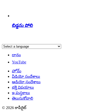
బిడ్డను పోలి
దానం
YouTube
హోమ్
వీడియో సందేశాలు
ఆడియో సందేశాలు
భక్తి విషయాలు
ఇ పుస్తకాలు
తెలుసుకోవాలి
© 2026 కాపీరైట్