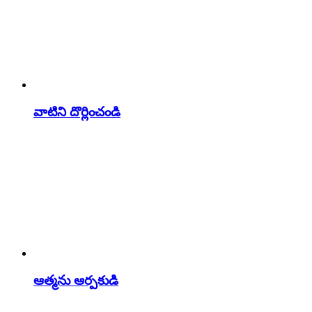
వాటిని దొర్లించండి
ఆత్మను ఆర్పకుడి