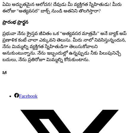
ఏమి అద్భుతమైన ఆలోచన! దేవుడు మీ వ్యక్తిగత స్నేహితుడు! మీరు
ఈరోజు “అత్యవసర” బాక్స్ నుండి అతనిని తొలగిస్తారా?
ప్రారంభ ప్రార్థన
ప్రభువా నేను క్రైస్తవ జీవితం ఒక “అత్యవసర మాత్రమే” అనే బ్యాక్ అప్
ప్రణాళిక కంటే చాలా ఎక్కువని తెలుసు. మీరు నాలో నివసిస్తున్నందున,
నేను మిమ్మల్ని వ్యక్తిగత స్నేహితుడిగా తెలుసుకోవాలని
అనుకుంటున్నాను. నేను ఇబ్బందుల్లో ఉన్నప్పుడు నీకు పిలుపునిచ్చే
బదులు, నేను ప్రతిరోజూ మిమ్మల్ని కోరుకుంటాను.
షేర్
Facebook