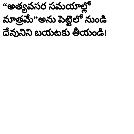
“అత్యవసర సమయాల్లో
మాత్రమే”అను పెట్టెలో నుండి
దేవునిని బయటకు తీయండి!