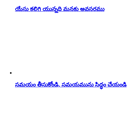
యేసు కలిగి యున్నది మనకు అవసరము
సమయం తీసుకోండి, సమయమును సిద్ధం చేయండి