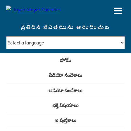
ప్రతిదిన జీవితమును ఆనందించుట
హోమ్
వీడియో సందేశాలు
ఆడియో సందేశాలు
భక్తి విషయాలు
ఇ పుస్తకాలు