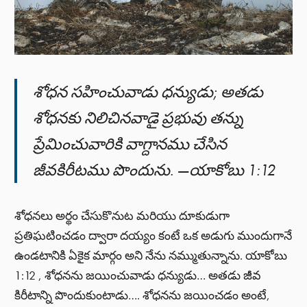
శోధన సహించువాడు ధన్యుడు; అతడు
శోధనకు నిలిచినవాడై ప్రభువు తన్ను
ప్రేమించువారికి వాగ్దానము చేసిన
జీవకిరీటము పొందును. —యాకోబు 1:12
శోధనలు అర్థం చేసుకొనుట మరియు దూకుడుగా
ప్రతిఘటించడం ద్వారా దయ్యం కంటే ఒక అడుగు ముందుగానే
ఉండటానికి ఏకైక మార్గం అని నేను నమ్ముతున్నాను. యాకోబు
1:12 , శోధనను జయించువాడు ధన్యుడు… అతడు జీవ
కిరీటాన్ని పొందుకుంటాడు…. శోధనను జయించడం అంటే,