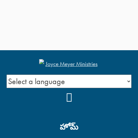
YOUTUBE
హోమ్