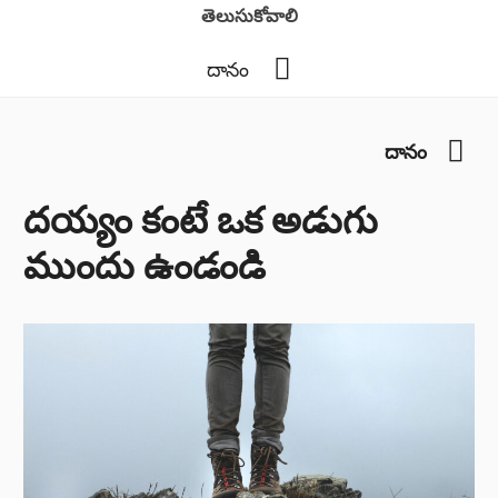
తెలుసుకోవాలి
YouTube
దానం
You
దానం
దయ్యం కంటే ఒక అడుగు
ముందు ఉండండి