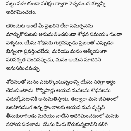
పట్టు వదలకుండా పరీక్షల ద్వారా వెళ్ళడం-దయ్యాన్ని
అధిగమించడం.
భరించుట అంటే మీ వైఖరిని లేదా సమర్పనను
మార్చుకొనుటకు అనుమతించకుండా శోధన సమయం గుండా
వెళ్ళటం. యేసు శోధనకు గురైనప్పుడు ప్రజలతో ఎప్పుడూ
భిన్నంగా ప్రవర్తించలేదు, మరియు మనం ఆత్మీయంగా
పరిపక్వత చెందినప్పుడు, మనం ఆయన మాదిరిని
అనుసరించవచ్చు.
శోధనలతో మనం ఎదుర్కొంటున్నదాన్ని యేసు సరిగ్గా అర్థం
చేసుకుంటాడు. కొన్నిసార్లు ఆయన మనలను శోధనలను
ఎదుర్కోవటానికి అనుమతిస్తాడు, తద్వారా మన జీవితంలో
బలహీనముగ ఉన్న ప్రాంతాలకు ఆయన మన దృష్టిని
తీసుకురాగలడు మరియు వాటిని అధిగమించడంలో మనకు
సహాయపడతాడు. యేసు మీరు కోరుకున్నదానిని కలిగి