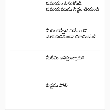
సమయం తీసుకోండి,
సమయమును సిద్ధం చేయండి
మీరు చెప్పేది వినేవారిని
మోసపడకుండా చూచుకోండి
మీరేమి ఆశిస్తున్నారు?
బిడ్డను పోలి