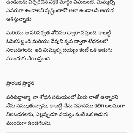
ఉండుటకు ఏర్పరచిన ఏకైక మార్గం ఏమిటంటే, మిమ్మల్ని
ఎవరుగా ఉండాలని సృష్టించాడో అలా ఉండాలని ఆయన
ఆశిస్తున్నాడు.
మరియు ఆ పరిపక్వత శోధనల ద్వారా వస్తుంది. కాబట్టి
ఓపికపట్టండి మరియు దేవుని కృప ద్వారా శోధనలలో
నిలబడగలరు. ఇది మిమ్మల్ని దయ్యం కంటే ఒక అడుగు
ముందుకు వేయిస్తుంది.
ప్రారంభ ప్రార్థన
పరిశుద్దాత్మా, నా శోధన సమయంలో మీరు నాతో ఉన్నారని
నేను నమ్ముతున్నాను, కాబట్టి నేను సహనము కలిగి బలముగా
నిలబడగలను, ఎల్లప్పుడూ దయ్యం కంటే ఒక అడుగు
ముందుగా ఉండగలను.