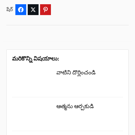
షేర్
Facebook
Twitter
Pinterest
మరికొన్ని విషయాలు:
వాటిని దొర్లించండి
ఆత్మను ఆర్పకుడి