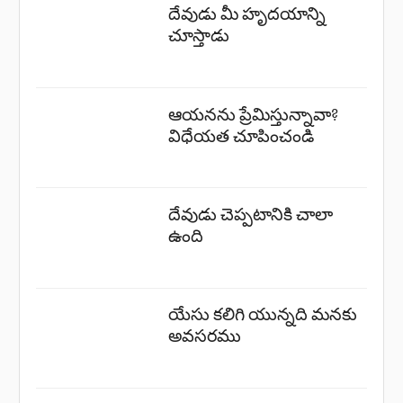
దేవుడు మీ హృదయాన్ని
చూస్తాడు
ఆయనను ప్రేమిస్తున్నావా?
విధేయత చూపించండి
దేవుడు చెప్పటానికి చాలా
ఉంది
యేసు కలిగి యున్నది మనకు
అవసరము