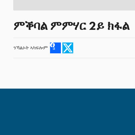
ምቕባል ምምሃር 2ይ ክፋል
ንኻልኦት ኣካፍሎም