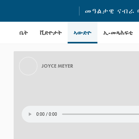
መዓልታዊ ናብራ 
ቤት
ቪድዮታት
ኣውድዮ
ኢ-መጻሕፍቲ
JOYCE MEYER