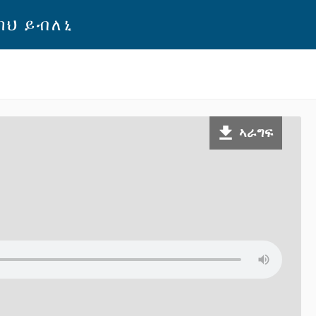
ባህ ይብለኒ
ኣራግፍ