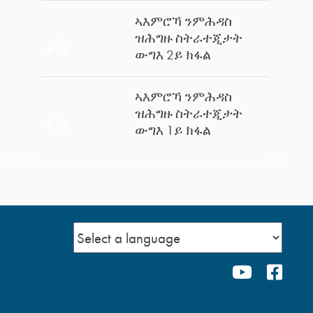
ኣእምሮኻ ንምሕዳስ
ዝሕግዙ ስትራተጂታት
ውግእ 2ይ ክፋል
ኣእምሮኻ ንምሕዳስ
ዝሕግዙ ስትራተጂታት
ውግእ 1ይ ክፋል
ጸሎት ጐይታ 2ይ ክፋል
ጸሎት ጐይታ 1ይ ክፋል
YOUTUB
FAC