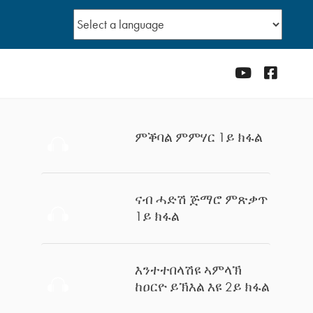
YouTube
Facebo
ምቕባል ምምሃር 1ይ ክፋል
ናብ ሓድሽ ጅማሮ ምጽቃጥ
1ይ ክፋል
እንተተበላሽዩ ኣምላኽ
ከዐርዮ ይኽእል እዩ 2ይ ክፋል