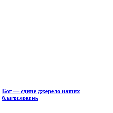
Бог — єдине джерело наших
благословень