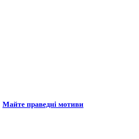
Майте праведні мотиви