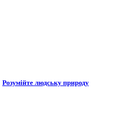
Розумійте людську природу