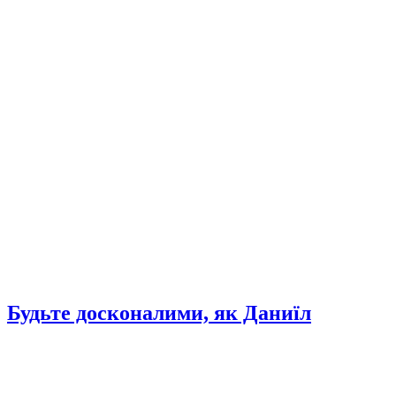
Будьте досконалими, як Даниїл