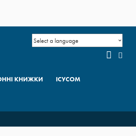
YOUTUB
FAC
ОННІ КНИЖКИ
ІСУСОМ