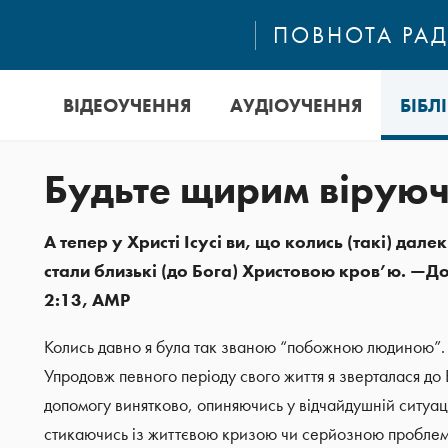
ПОВНОТА РАД
ВІДЕОУЧЕННЯ
АУДІОУЧЕННЯ
БІБЛ
Будьте щирим вірую
А тепер у Христі Ісусі ви, що колись (такі) далек
стали близькі (до Бога) Христовою кров’ю. —Д
2:13, АМР
Колись давно я була так званою “побожною людиною”.
Упродовж певного періоду свого життя я зверталася до 
допомогу винятково, опиняючись у відчайдушній ситуаці
стикаючись із життєвою кризою чи серйозною пробле