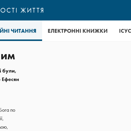
ОСТІ ЖИТТЯ
ІЙНІ ЧИТАННЯ
ЕЛЕКТРОННІ КНИЖКИ
ІСУ
чим
і були,
о Ефесян
Бога по
ї,
мою,