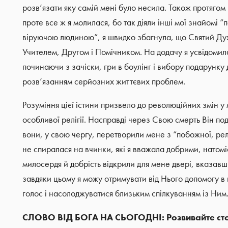
розв’язати яку самій мені було несила. Також протягом
проте все ж я молилася, бо так діяли інші мої знайомі “
віруючою людиною”, я швидко збагнула, що Святий Дух 
Учителем, Другом і Помічником. На додачу я усвідомил
починаючи з зачіски, гри в боулінг і вибору подарунку
розв’язанням серйозних життєвих проблем.
Розуміння цієї істини призвело до революційних змін у 
особливої релігії. Насправді через Свою смерть Він по
вони, у свою чергу, перетворили мене з “побожної, рел
не спиралася на вчинки, які я вважала добрими, натомі
милосердя й добрість відкрили для мене двері, вказавш
завдяки цьому я можу отримувати від Нього допомогу в
голос і насолоджуватися близьким спілкуванням із Ним
СЛОВО ВІД БОГА НА СЬОГОДНІ: Розвивайте стосу