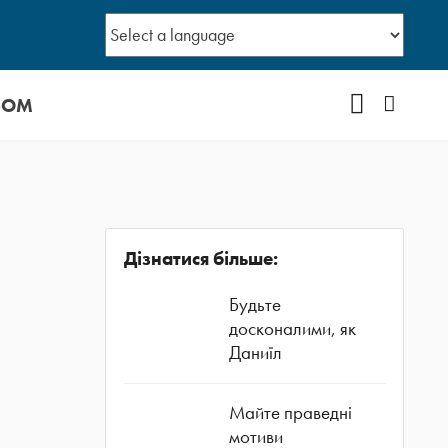
СОМ
YOUTUBE
Facebo
Дізнатися більше:
Будьте
досконалими, як
Даниїл
Майте праведні
мотиви