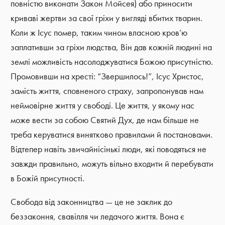
повністю виконати Закон Мойсея) або приносити
криваві жертви за свої гріхи у вигляді вбитих тварин.
Коли ж Ісус помер, таким чином власною кров’ю
заплативши за гріхи людства, Він дав кожній людині на
землі можливість насолоджуватися Божою присутністю.
Промовивши на хресті: “Звершилось!”, Ісус Христос,
замість життя, сповненого страху, запропонував нам
неймовірне життя у свободі. Це життя, у якому нас
може вести за собою Святий Дух, де нам більше не
треба керуватися винятково правилами й постановами.
Відтепер навіть звичайнісінькі люди, які поводяться не
завжди правильно, можуть вільно входити й перебувати
в Божій присутності.
Свобода від законництва — це не заклик до
беззаконня, свавілля чи ледачого життя. Вона є