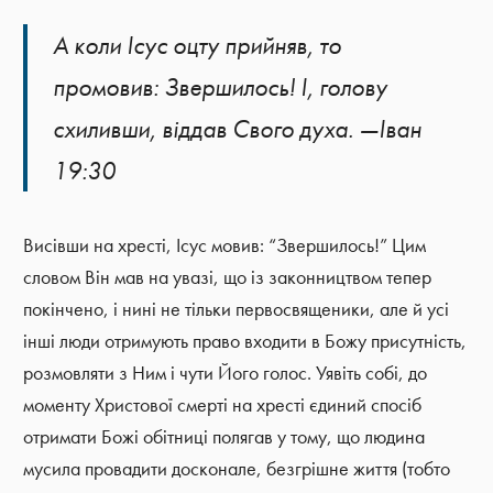
А коли Ісус оцту прийняв, то
промовив: Звершилось! І, голову
схиливши, віддав Свого духа. —Іван
19:30
Висівши на хресті, Ісус мовив: “Звершилось!” Цим
словом Він мав на увазі, що із законництвом тепер
покінчено, і нині не тільки первосвященики, але й усі
інші люди отримують право входити в Божу присутність,
розмовляти з Ним і чути Його голос. Уявіть собі, до
моменту Христової смерті на хресті єдиний спосіб
отримати Божі обітниці полягав у тому, що людина
мусила провадити досконале, безгрішне життя (тобто