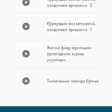
озодликка эришасиз -2
Қўрқувдан воз кечсангиз,
озодликка эришасиз -1
Янгича фикр юритишни
ўргатадиган кураш
усуллари.
Тинчликнинг пайида бўлинг
«Бизнинг Осмондаги
Отамиз» ибодати 2-қисм