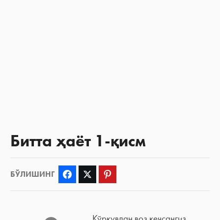
Битта ҳаёт 1-қисм
БЎЛИШИНГ
Facebook
Twitter
Pinterest
Қўрқувдан воз кечсангиз,