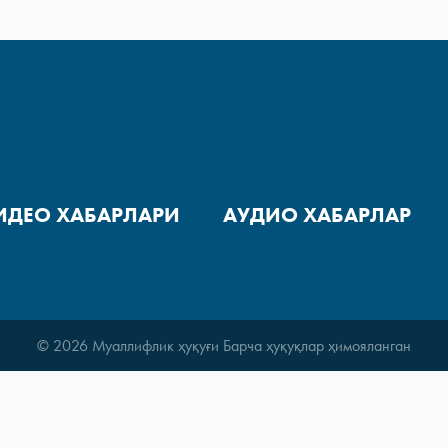
ИДЕО ХАБАРЛАРИ
АУДИО ХАБАРЛАР
© 2026 Муаллифлик ҳуқуғи Барча ҳуқуқлар ҳимояланган