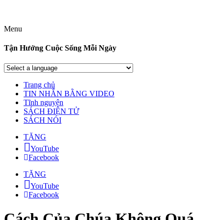
Menu
Tận Hưởng Cuộc Sống Mỗi Ngày
Trang chủ
TIN NHẮN BẰNG VIDEO
Tĩnh nguyện
SÁCH ĐIỆN TỬ
SÁCH NÓI
TẶNG
YouTube
Facebook
TẶNG
YouTube
Facebook
Cách Của Chúa Không Quá