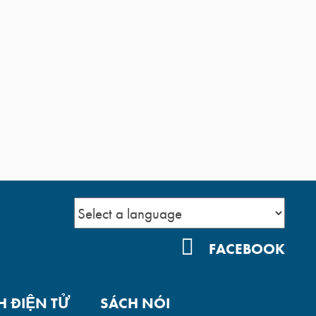
YOUTUBE
FACEBOOK
H ĐIỆN TỬ
SÁCH NÓI