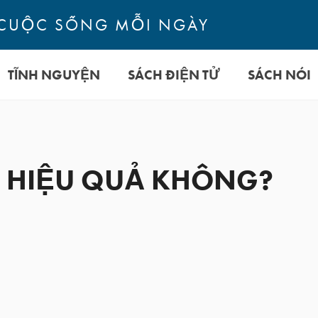
CUỘC SỐNG MỖI NGÀY
TĨNH NGUYỆN
SÁCH ĐIỆN TỬ
SÁCH NÓI
Ó HIỆU QUẢ KHÔNG?