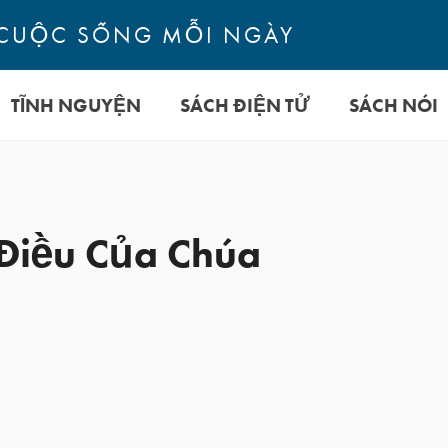
CUỘC SỐNG MỖI NGÀY
TĨNH NGUYỆN
SÁCH ĐIỆN TỬ
SÁCH NÓI
Điều Của Chúa