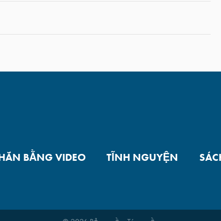
NHẮN BẰNG VIDEO
TĨNH NGUYỆN
SÁC