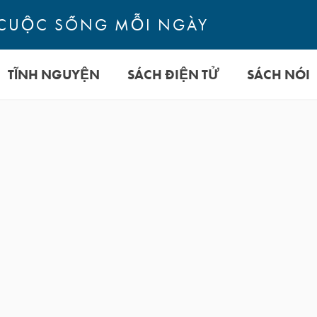
CUỘC SỐNG MỖI NGÀY
TĨNH NGUYỆN
SÁCH ĐIỆN TỬ
SÁCH NÓI