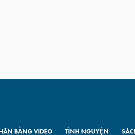
NHẮN BẰNG VIDEO
TĨNH NGUYỆN
SÁC