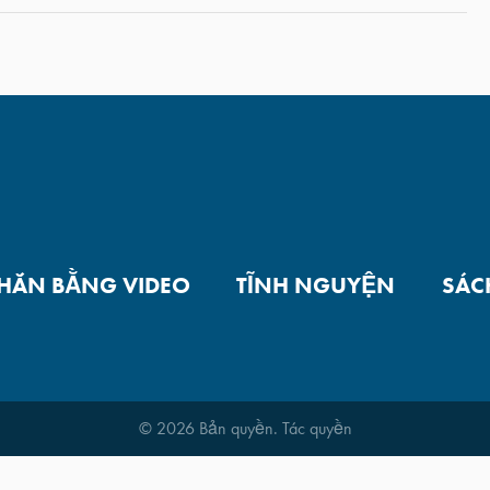
NHẮN BẰNG VIDEO
TĨNH NGUYỆN
SÁC
© 2026 Bản quyền. Tác quyền