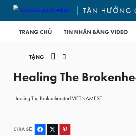
TẬN HƯỞNG 
TRANG CHỦ
TIN NHẮN BẰNG VIDEO
YouTube
Facebook
TẶNG
Healing The Brokenh
Healing The Brokenhearted VIETNAMESE
CHIA SẺ
Facebook
Twitter
Pinterest