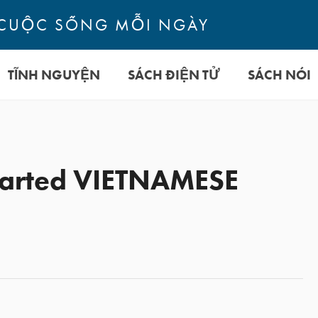
CUỘC SỐNG MỖI NGÀY
TĨNH NGUYỆN
SÁCH ĐIỆN TỬ
SÁCH NÓI
earted VIETNAMESE