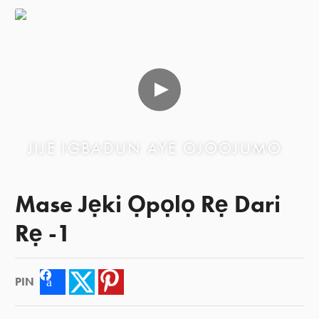
JIJE IGBADUN AYE OJOOJUMO
Mase Jẹki Ọpọlọ Rẹ Dari
Rẹ -1
PIN