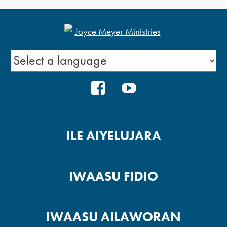
Ikansile ati Isodipipe -1
Agbara Ero Rere
FACEBOOK
YOUTUBE
ILE AIYELUJARA
Kinni O Mọ?
IWAASU FIDIO
SE ANDOJU IJA KO ESU ABI
A N RANLOWO? -4
IWAASU AILAWORAN