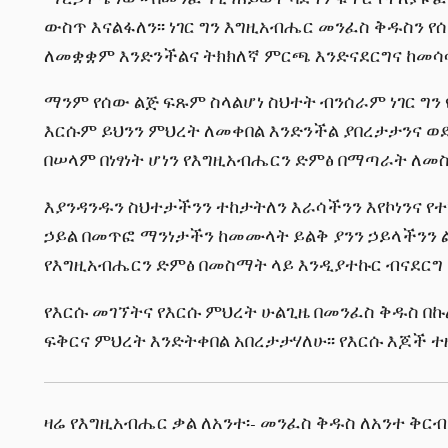
ውስጥ እናልፋለን፡፡ ነገር ግን እግዚአብሔር መንፈስ ቅዱስን የ
ለመቋቋም እንድንችልና ትክክለኛ ምርጫ እንድናደርግና ከመሳሳ
ማንም የሰው ልጅ ፍጹም ስላልሆነ ስህተት ብንሰራም ነገር ግን 
እርሱም ይህንን ምህረት ለመቀበል እንድንችል ያበረታታንና ወደ
በሠላም በነፃነት ሆነን የእግዚአብሔርን ድምፅ በማጣራት ለመስ
እያንዳንዱን ስህተታችንን ተከታትለን እራሳችንን እየኮነንና የተ
ኃይል በመጥፎ ማንነታችን ከመሙላት ይልቅ ያንን ኃይላችንን ል
የእግዚአብሔርን ድምፅ በመስማት ላይ እንዲያተኩር ብናደርግ 
የእርሱ መገኘትና የእርሱ ምህረት ሁልጊዜ በመንፈስ ቅዱስ በኩል
ፍቅርና ምህረት እንድትቀበል አበረታታሃለሁ፡፡ የእርሱ እጆች ተ
ዛሬ የእግዚአብሔር ቃል ለአንተ፡- መንፈስ ቅዱስ ለአንተ ቅርብ