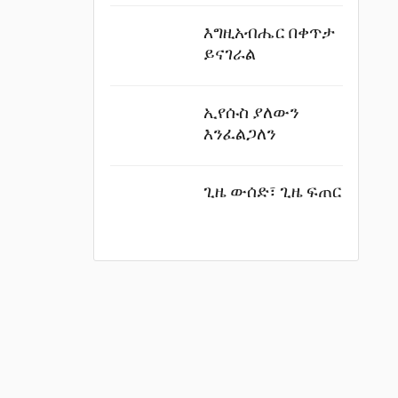
እግዚአብሔር በቀጥታ
ይናገራል
ube
ኢየሱስ ያለውን
እንፈልጋለን
ጊዜ ውሰድ፣ ጊዜ ፍጠር