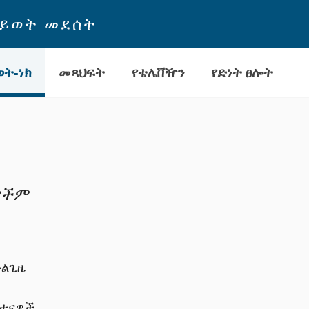
ህይወት መደሰት
ት-ነክ
መጻህፍት
የቴሌቨዥን
የድነት ፀሎት
ኖችም
ሁልጊዜ
ፈተናዎች