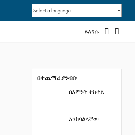
Facebook
YouTub
ይለግሱ
በተጨማሪ ያንብቡ
በእምነት ተከተል
አንከባልላቸው