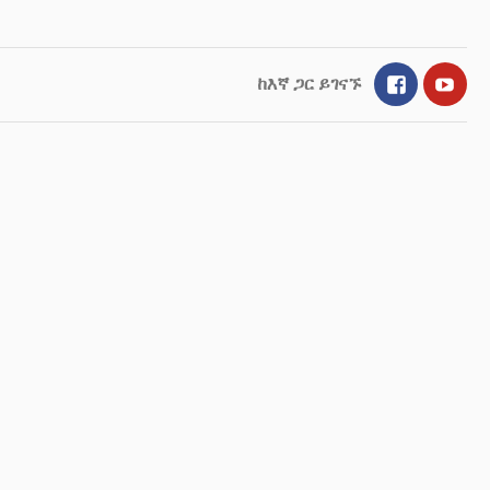
Facebook
YouT
ከእኛ ጋር ይገናኙ