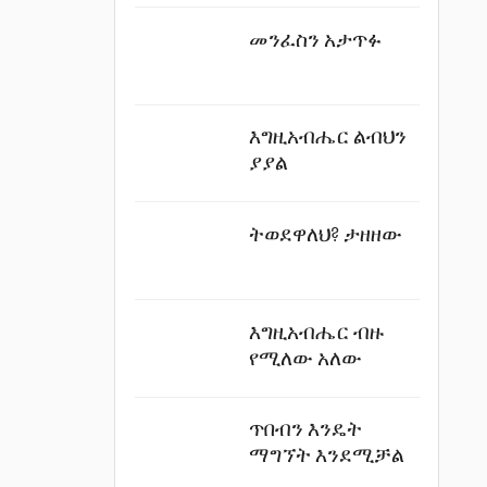
መንፈስን አታጥፉ
እግዚአብሔር ልብህን
ያያል
ትወደዋለህ? ታዘዘው
እግዚአብሔር ብዙ
የሚለው አለው
ጥበብን እንዴት
ማግኘት እንደሚቻል