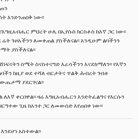
ሰጠን
ት እንድንጠበቅ ነው፡፡
የእግዚአብሔር ምህረት ሁሌ በኢየሱስ ክርስቶስ ከእኛ ጋር ነው፡፡
 ሬት ጉዞአችንን ለመቀጠል ያስችለናል፡፡ እንዲሁም ልባችንን
ማት ያስችለናል፡፡
ሸነፍናትን ስሜት ስናስተናግድ እራሳችንን እናደክማለን፡፡ የእኛን
ባችን ከዚያ ወደ ተሻለ ብርታትና ጥልቅ ሕብረት ገብቶ
ውጤታማ ያደርገናል፡፡
 ለእኛ ቀርበዋል፡፡ ዛሬ እግዚአብሔርን እንድትፈልግና የእርሱን
ዘርግተው ጊዜ ከአንተ ጋር ለመውሰድ እየጠበቀ ነው፡፡
 እንደሆነ አስተውል፡፡