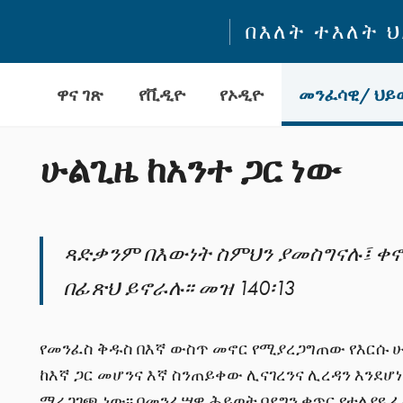
በእለት ተእለት 
ዋና ገጽ
የቪዲዮ
የኦዲዮ
መንፈሳዊ/ ህይወ
ሁልጊዜ ከአንተ ጋር ነው
ጻድቃንም በእውነት ስምህን ያመስግናሉ፤ ቀ
በፊጽህ ይኖራሉ፡፡ መዝ 140፡13
የመንፈስ ቅዱስ በእኛ ውስጥ መኖር የሚያረጋግጠው የእርሱ 
ከእኛ ጋር መሆንና እኛ ስንጠይቀው ሊናገረንና ሊረዳን እንደሆነ
ማረጋገጫ ነው፡፡ በመንፈሣዊ ሕይወት ባደግን ቁጥር የተለያዩ 