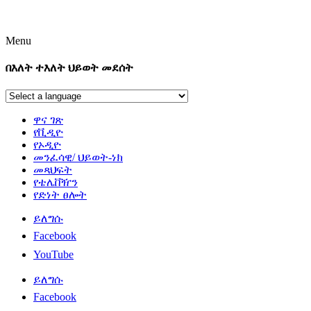
Menu
በእለት ተእለት ህይወት መደሰት
ዋና ገጽ
የቪዲዮ
የኦዲዮ
መንፈሳዊ/ ህይወት-ነክ
መጻህፍት
የቴሌቨዥን
የድነት ፀሎት
ይለግሱ
Facebook
YouTube
ይለግሱ
Facebook