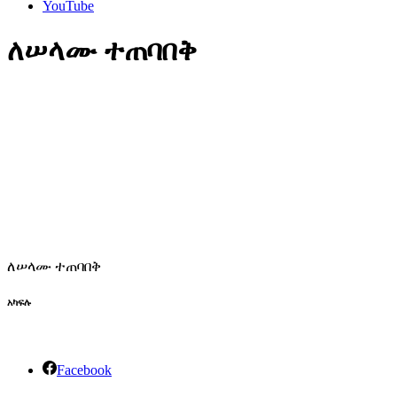
YouTube
ለሠላሙ ተጠባበቅ
ለሠላሙ ተጠባበቅ
አካፍሉ
Facebook