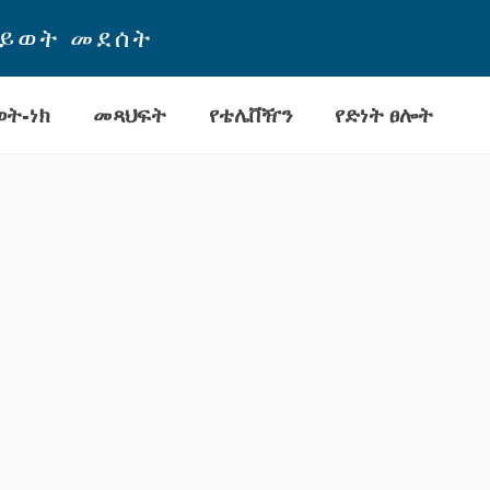
ህይወት መደሰት
ት-ነክ
መጻህፍት
የቴሌቨዥን
የድነት ፀሎት