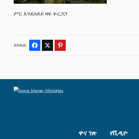
ሥር እንደሰደደ ዛፍ ተረጋጋ
አካፍሉ
Facebook
Twitter
Pinterest
ዋና ገጽ
የቪዲዮ