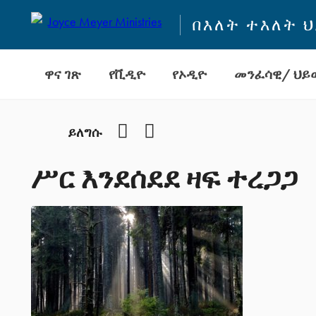
በእለት ተእለት 
ዋና ገጽ
የቪዲዮ
የኦዲዮ
መንፈሳዊ/ ህይወ
Facebook
YouTube
ይለግሱ
ሥር እንደሰደደ ዛፍ ተረጋጋ