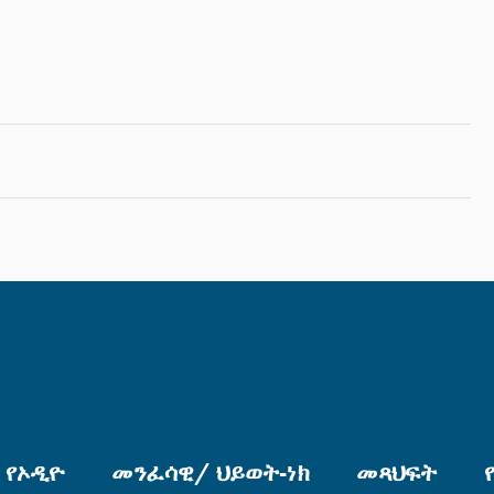
የኦዲዮ
መንፈሳዊ/ ህይወት-ነክ
መጻህፍት