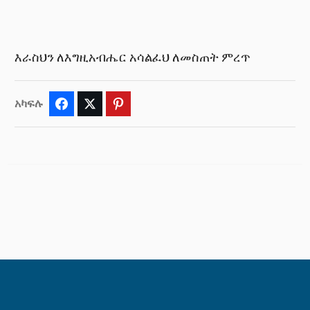
እራስህን ለእግዚአብሔር አሳልፈህ ለመስጠት ምረጥ
አካፍሉ
Facebook
Twitter
Pinterest