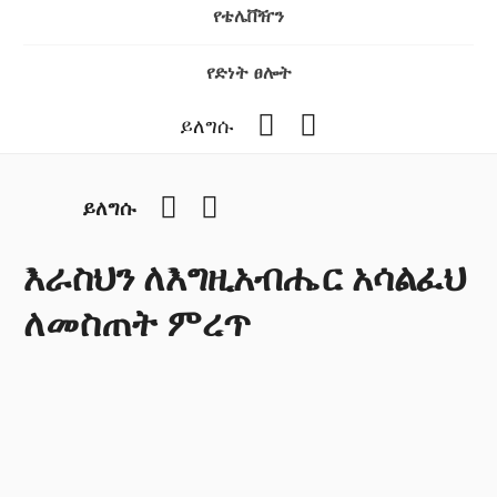
የቴሌቨዥን
የድነት ፀሎት
Facebook
YouTube
ይለግሱ
Facebook
YouTube
ይለግሱ
እራስህን ለእግዚአብሔር አሳልፈህ
ለመስጠት ምረጥ