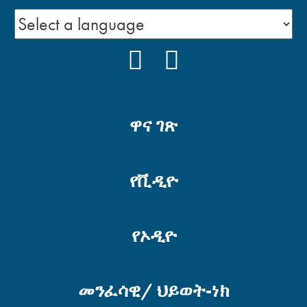
FACEBOOK
YOUTUBE
ዋና ገጽ
የቪዲዮ
የኦዲዮ
መንፈሳዊ/ ህይወት-ነክ