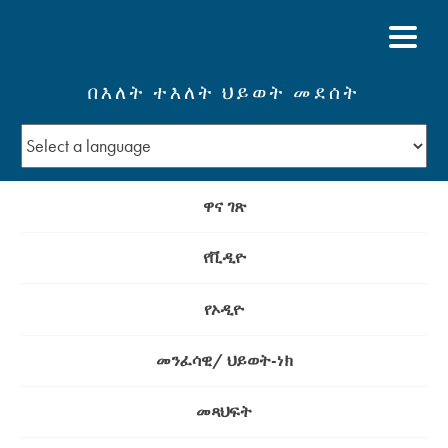
በእለት ተእለት ህይወት መደሰት
ዋና ገጽ
የቪዲዮ
የኦዲዮ
መንፈሳዊ/ ህይወት-ነክ
መጻህፍት