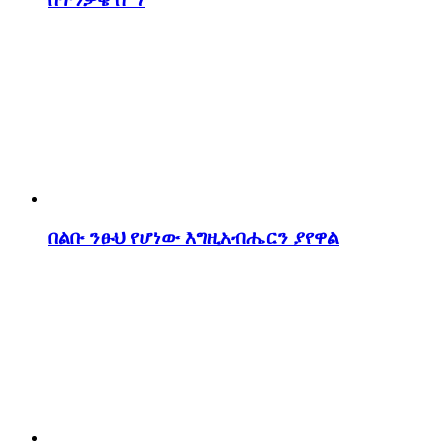
በልቡ ንፁህ የሆነው እግዚአብሔርን ያየዋል