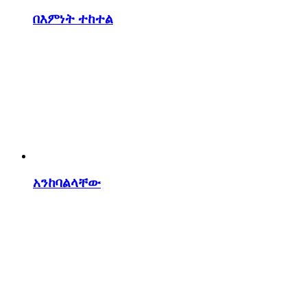
በእምነት ተከተል
አንከባልላቸው