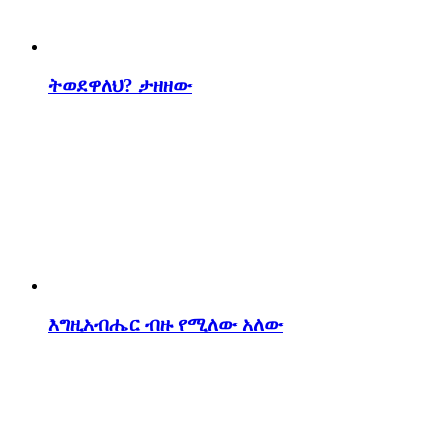
ትወደዋለህ? ታዘዘው
እግዚአብሔር ብዙ የሚለው አለው