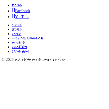
ይለግሱ
Facebook
YouTube
ዋና ገጽ
የቪዲዮ
የኦዲዮ
መንፈሳዊ/ ህይወት-ነክ
መጻህፍት
የቴሌቨዥን
የድነት ፀሎት
© 2026 የባለቤትነት መብት መብቶ የተጠበቀ