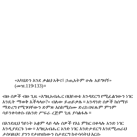
«አካሄድን እንደ ቃልህ አቅና፤ ኃጢአትም ሁሉ አይግዛኝ»
(መዝ.119፡133)።
ብዙ ሰዎች ብዙ ጊዜ «እግዚአብሔር በህይወቴ እንዳደርግ የሚፈልገውን ነገር
እንዴት ማወቅ እችላላሁ?» ብለው ይጠይቃሉ። አንዳንድ ሰዎች ከሰማይ
ማድረግ የሚገባቸውን ድምጽ እስከሚሰሙ ድረስ በፍጹም ምንም
ሳይንቀሳቀሱ በአንድ ሥፍራ ረጅም ጊዜ ያሳልፋሉ።
በእንደዚህ ዓይነት አቋም ላይ ላሉ ሰዎች የእኔ ምክር በቀላሉ አንድ ነገር
እንዲያደርጉ ነው። እግዚአብሔር አንድ ነገር እንድታደርግ እንደሚጠራህ
ታስባለህና ያንን የታዘዝከውን ስታደርግ ከተሳሳትህ እርሱ