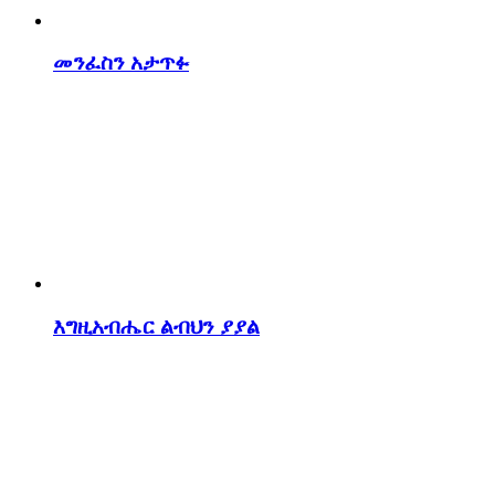
መንፈስን አታጥፉ
እግዚአብሔር ልብህን ያያል