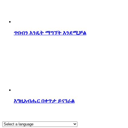
ጥበብን እንዴት ማግኘት እንደሚቻል
እግዚአብሔር በቀጥታ ይናገራል