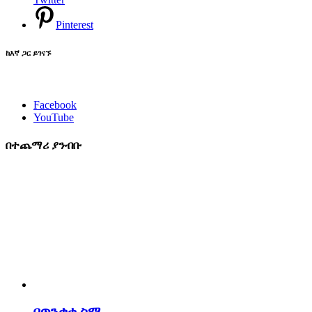
Pinterest
ከእኛ ጋር ይገናኙ
Facebook
YouTube
በተጨማሪ ያንብቡ
በጥንቃቄ ስማ