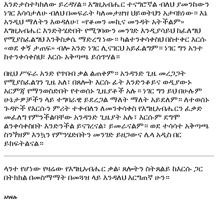
እንድታስተካክለው ይረዳሃል። እግዚአብሔር ተናግሮኛል ብለህ ያመንከውን
ነገር እሳሳታለሁ ብለህ በመፍራት ካለመታዘዝ ህይወትህን አታባክነው። እኔ
አንዲህ ማለትን እወዳለሁ፣ «የቆመን መኪና መንዳት አትችልም»
እግዚአብሔር እንድትሄድበት የሚገባውን መንገድ እንዲያሳይህ ከፈለግህ
የሚያስፈልግህ እንቅስቃሴ ማድረግ ነው። ካልተንቀሳቀስህ በስተቀር እርሱ
«ወደ ቀኝ ታጠፍ» ብሎ አንድ ነገር ሊናገርህ አይፈልግም። ነገር ግን አንተ
ከተንቀሳቀስህ፣ እርሱ አቅጣጫ ይሰጥሃል።
በዚህ ሥፍራ አንድ የጥበብ ቃል ልጠቀም። አንዳንድ ጊዜ መረጋጋት
የሚያስፈልገን ጊዜ አለ፣ በጸሎት እርሱ ፊት እንድንቆይና ወዲያውኑ
አርምጃ የማንወስድበት የተወሰኑ ጊዜያቶች አሉ። ነገር ግን ይህ በሁሉም
ሁኔታዎቻችን ላይ ተግባራዊ ይደረጋል ማለት ማለት አይደለም። ለተወሰኑ
ጉዳዮች የእርሱን ምሪት ተቀብለን ለመንቀሳቀስ የእግዚአብሔርን ፈቃድ
መፈለግ የምንችልባቸው አንዳንድ ጊዜያት አሉ፣ እርሱም ደግሞ
ልንቀሳቀስበት እንድንችል ይናገረናል፣ ይመራናልም። ወደ ተሳሳተ አቅጣጫ
ስንጘዝም እንኳን የምንሄድበትን መንገድ ይዘጋውና ሌላ አዲስ በር
ይከፍትልናል።
ላንተ የሆነው የዛሬው የእግዚአብሔር ቃል፡ ጸሎትን ስትጸልይ ከእርሱ ጋር
በትክክል በመስማማት በመጓዝ ላይ እንዳለህ እርግጠኛ ሁን።
አካፍሉ