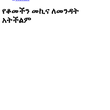
የቆመችን መኪና ለመንዳት
አትችልም