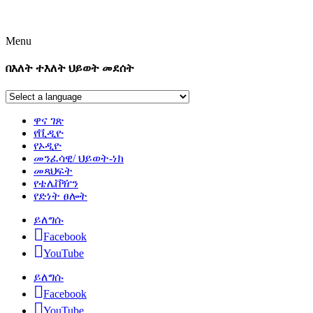
Menu
በእለት ተእለት ህይወት መደሰት
ዋና ገጽ
የቪዲዮ
የኦዲዮ
መንፈሳዊ/ ህይወት-ነክ
መጻህፍት
የቴሌቨዥን
የድነት ፀሎት
ይለግሱ
Facebook
YouTube
ይለግሱ
Facebook
YouTube