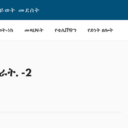
ህይወት መደሰት
ት-ነክ
መጻህፍት
የቴሌቨዥን
የድነት ፀሎት
ት. -2