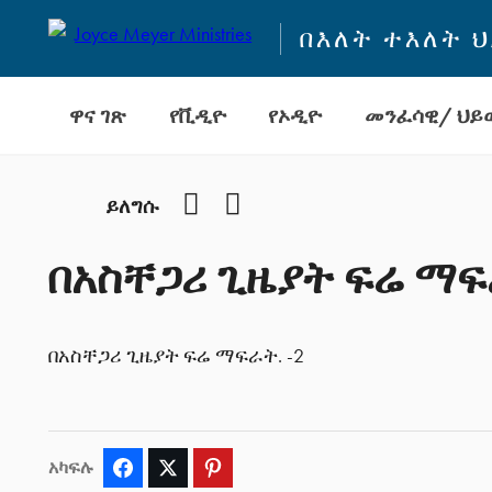
በእለት ተእለት 
ዋና ገጽ
የቪዲዮ
የኦዲዮ
መንፈሳዊ/ ህይወ
Facebook
YouTube
ይለግሱ
በአስቸጋሪ ጊዜያት ፍሬ ማፍራ
በአስቸጋሪ ጊዜያት ፍሬ ማፍራት. -2
አካፍሉ
Facebook
Twitter
Pinterest