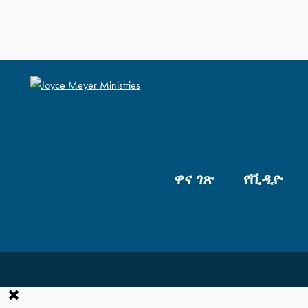
ዋና ገጽ
የቪዲዮ