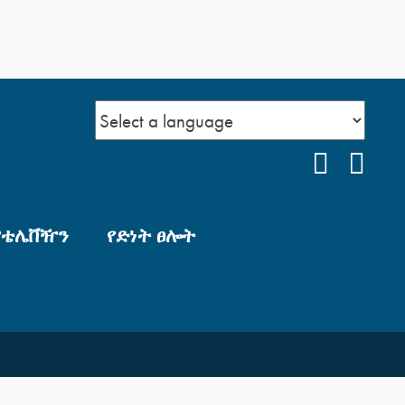
FACEBO
YOU
የቴሌቨዥን
የድነት ፀሎት