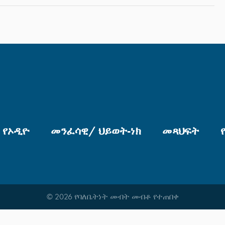
የኦዲዮ
መንፈሳዊ/ ህይወት-ነክ
መጻህፍት
© 2026 የባለቤትነት መብት መብቶ የተጠበቀ