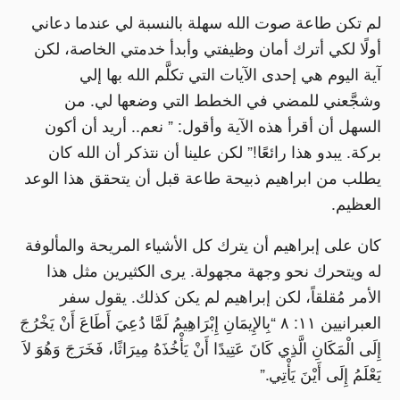
لم تكن طاعة صوت الله سهلة بالنسبة لي عندما دعاني
أولًا لكي أترك أمان وظيفتي وأبدأ خدمتي الخاصة، لكن
آية اليوم هي إحدى الآيات التي تكلَّم الله بها إلي
وشجَّعني للمضي في الخطط التي وضعها لي. من
السهل أن أقرأ هذه الآية وأقول: ” نعم.. أريد أن أكون
بركة. يبدو هذا رائعًا!” لكن علينا أن نتذكر أن الله كان
يطلب من ابراهيم ذبيحة طاعة قبل أن يتحقق هذا الوعد
العظيم.
كان على إبراهيم أن يترك كل الأشياء المريحة والمألوفة
له ويتحرك نحو وجهة مجهولة. يرى الكثيرين مثل هذا
الأمر مُقلقاً، لكن إبراهيم لم يكن كذلك. يقول سفر
العبرانيين ١١: ٨ “بِالإِيمَانِ إِبْرَاهِيمُ لَمَّا دُعِيَ أَطَاعَ أَنْ يَخْرُجَ
إِلَى الْمَكَانِ الَّذِي كَانَ عَتِيدًا أَنْ يَأْخُذَهُ مِيرَاثًا، فَخَرَجَ وَهُوَ لاَ
يَعْلَمُ إِلَى أَيْنَ يَأْتِي.”