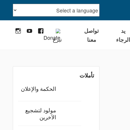
يد
تواصل
stagram
YouTube
Facebook
لرجاء
معنا
تبرع
تأملات
الحكمة والإعلان
مولود لتشجيع
الآخرين