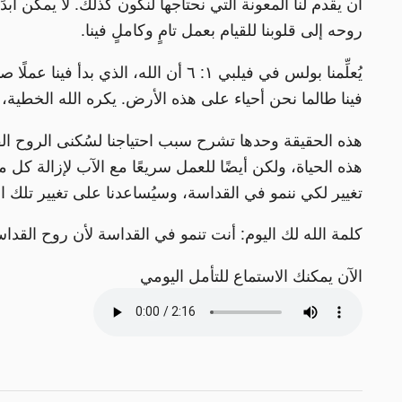
أن يقدم لنا المعونة التي نحتاجها لنكون كذلك. لا يمكن أب
روحه إلى قلوبنا للقيام بعمل تامٍ وكاملٍ فينا.
يُعلِّمنا بولس في فيلبي ١: ٦ أن الله، 
فينا طالما نحن أحياء على هذه الأرض. يكره الله الخطية،
هذه الحقيقة وحدها تشرح سبب احتياجنا لسُكنى الروح ال
هذه الحياة، ولكن أيضًا للعمل سريعًا مع الآب لإزالة كل ما 
تغيير لكي ننمو في القداسة، وسيُساعدنا على تغيير تلك ال
كلمة الله لك اليوم: أنت تنمو في القداسة لأن روح القداس
الآن يمكنك الاستماع للتأمل اليومي