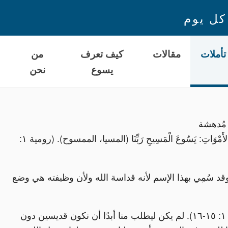
كل يوم
تأملات
مقالات
كيف تعرف
من
يسوع
نحن
ا
قة مُدهشة
ومنتصرة ومعجزية) مِنْ جِهَةِ رُوحِ الْقَدَاسَةِ، بِالْقِيَامَةِ مِنَ الأَمْوَاتِ: يَسُوعَ الْمَسِيحِ رَبِّنَا (المسيا، الممسوح). (رومية ١:
قد سُمِي بهذا الإسم لأنه قداسة الله ولأن وظيفته هي وضع
يريدنا الله ويأمرنا بأن نكون قديسين (إقرأ بطرس الأولى ١: ١٥-١٦). لم يكن ليطلب منا أبدًا أن نكون قديسين دون