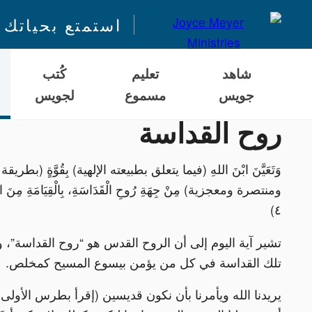
استمتع بحياتك 
شاهد
تعليم
كُتب
جويس
مسموع
لجويس
روح القداسة
وَتَعَيَّنَ ابْنَ اللهِ (فيما يتعلق بطبيعته الإلهية) بِقُوَّةٍ (بطري
٤)
تشير آية اليوم إلى أن الروح القدس هو “روح القداسة”، و
تلك القداسة في كل من يؤمن بيسوع المسيح كمخلص.