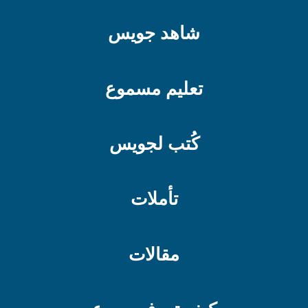
شاهد جويس
تعليم مسموع
كُتب لجويس
تأملات
مقالات