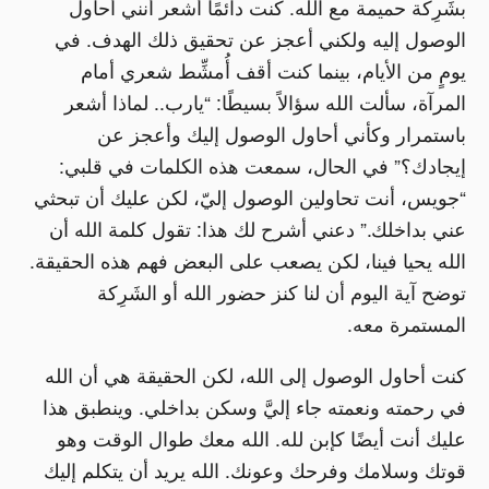
بشَرِكة حميمة مع الله. كنت دائمًا أشعر أنني أحاول
الوصول إليه ولكني أعجز عن تحقيق ذلك الهدف. في
يومٍ من الأيام، بينما كنت أقف أُمشِّط شعري أمام
المرآة، سألت الله سؤالاً بسيطًا: “يارب.. لماذا أشعر
باستمرار وكأني أحاول الوصول إليك وأعجز عن
إيجادك؟” في الحال، سمعت هذه الكلمات في قلبي:
“جويس، أنت تحاولين الوصول إليّ، لكن عليك أن تبحثي
عني بداخلك.” دعني أشرح لك هذا: تقول كلمة الله أن
الله يحيا فينا، لكن يصعب على البعض فهم هذه الحقيقة.
توضح آية اليوم أن لنا كنز حضور الله أو الشَرِكة
المستمرة معه.
كنت أحاول الوصول إلى الله، لكن الحقيقة هي أن الله
في رحمته ونعمته جاء إليَّ وسكن بداخلي. وينطبق هذا
عليك أنت أيضًا كإبن لله. الله معك طوال الوقت وهو
قوتك وسلامك وفرحك وعونك. الله يريد أن يتكلم إليك