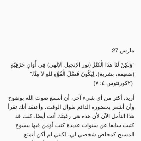
مارس 27
“وَلكِنْ لَنَا هذَا الْكَنْزُ (نور الإنجيل الإلهي) فِي أَوَانٍ خَزَفِيَّةٍ
(ضعيفة، بشرية)، لِيَكُونَ فَضْلُ الْقُوَّةِ للهِ لاَ مِنَّا.”
(٢كورنثوس ٤: ٧)
أريد، أكثر من أي شيء آخر، أن أسمع صوت الله بوضوح
وأن أشعر بحضوره الدائم طوال الوقت، وأعتقد أنك تقرأ
هذا التأمل الآن لأن هذه هي رغبتك أنت أيضًا. كنت قد
كتبت سابقا عن سنوات عديدة كنت أؤمن فيها بيسوع
المسيح كمخلص شخصي لي، لكنني لم أكن أتمتع