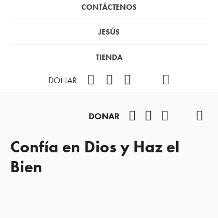
CONTÁCTENOS
JESÚS
TIENDA
Facebook
Instagram
YouTube
TikTok
Podcast
DONAR
Facebook
Instagram
YouTube
TikTok
Pod
DONAR
Confía en Dios y Haz el
Bien