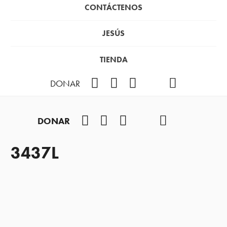
CONTÁCTENOS
JESÚS
TIENDA
Facebook
Instagram
YouTube
TikTok
Podcast
DONAR
Facebook
Instagram
YouTube
TikTok
Podcast
DONAR
3437L